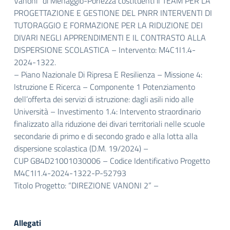
Vanoni” di Menaggio-Porlezza costituenti il TEAM PER LA
PROGETTAZIONE E GESTIONE DEL PNRR INTERVENTI DI
TUTORAGGIO E FORMAZIONE PER LA RIDUZIONE DEI
DIVARI NEGLI APPRENDIMENTI E IL CONTRASTO ALLA
DISPERSIONE SCOLASTICA – Intervento: M4C1I1.4-
2024-1322.
– Piano Nazionale Di Ripresa E Resilienza – Missione 4:
Istruzione E Ricerca – Componente 1 Potenziamento
dell’offerta dei servizi di istruzione: dagli asili nido alle
Università – Investimento 1.4: Intervento straordinario
finalizzato alla riduzione dei divari territoriali nelle scuole
secondarie di primo e di secondo grado e alla lotta alla
dispersione scolastica (D.M. 19/2024) –
CUP G84D21001030006 – Codice Identificativo Progetto
M4C1I1.4-2024-1322-P-52793
Titolo Progetto: “DIREZIONE VANONI 2” –
Allegati