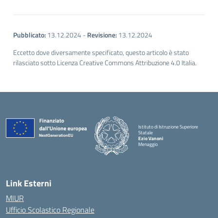
Pubblicato:
13.12.2024
-
Revisione:
13.12.2024
Eccetto dove diversamente specificato, questo articolo è stato
rilasciato sotto Licenza Creative Commons Attribuzione 4.0 Italia.
Istituto di Istruzione Superiore
Statale
Ezio Vanoni
Menaggio
— Visita la pagina iniziale della scuola
Link Esterni
MIUR
Ufficio Scolastico Regionale