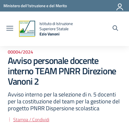
Vai ai contenuti
Vai al menu di navigazione
Vai al footer
Ministero dell'Istruzione e del Merito
Istituto di Istruzione
la
Superiore Statale
Ezio Vanoni
— Visita la pagina iniziale della scuola
00004/2024
Avviso personale docente
interno TEAM PNRR Direzione
Vanoni 2
Avviso interno per la selezione di n. 5 docenti
per la costituzione del team per la gestione del
progetto PNRR Dispersione scolastica
Stampa / Condividi