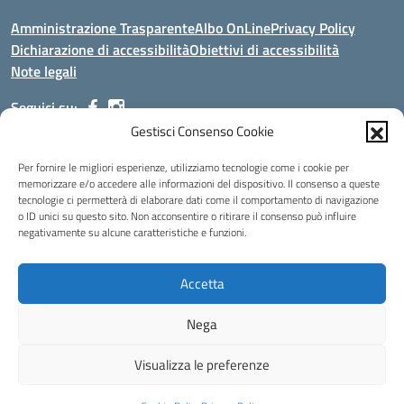
Amministrazione Trasparente
Albo OnLine
Privacy Policy
Dichiarazione di accessibilità
Obiettivi di accessibilità
Note legali
Seguici su:
Gestisci Consenso Cookie
Indirizzo:
Via Malagrida, 3 - 22017 Menaggio (CO)
Per fornire le migliori esperienze, utilizziamo tecnologie come i cookie per
Centralino:
+39 0344.32.539
Email:
cois00100g@istruzione.it
memorizzare e/o accedere alle informazioni del dispositivo. Il consenso a queste
tecnologie ci permetterà di elaborare dati come il comportamento di navigazione
Posta elettronica certificata (PEC):
cois00100g@pec.istruzione.it
o ID unici su questo sito. Non acconsentire o ritirare il consenso può influire
negativamente su alcune caratteristiche e funzioni.
Codice fiscale: 84004690131
Codice meccanografico:
COIS00100G
Codice Indice delle Pubbliche Amministrazioni (IPA): istsc_cois00100g
Accetta
Codice unico di fatturazione (CUF): UFMDNA
Nega
Idea e progetto di Designers Italia
Visualizza le preferenze