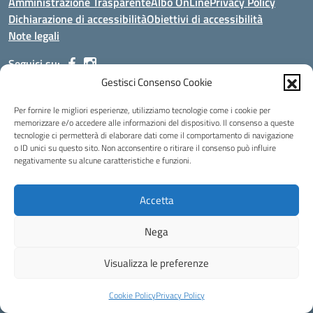
Amministrazione Trasparente
Albo OnLine
Privacy Policy
Dichiarazione di accessibilità
Obiettivi di accessibilità
Note legali
Seguici su:
Gestisci Consenso Cookie
Indirizzo:
Via Malagrida, 3 - 22017 Menaggio (CO)
Per fornire le migliori esperienze, utilizziamo tecnologie come i cookie per
Centralino:
+39 0344.32.539
Email:
cois00100g@istruzione.it
memorizzare e/o accedere alle informazioni del dispositivo. Il consenso a queste
tecnologie ci permetterà di elaborare dati come il comportamento di navigazione
Posta elettronica certificata (PEC):
cois00100g@pec.istruzione.it
o ID unici su questo sito. Non acconsentire o ritirare il consenso può influire
negativamente su alcune caratteristiche e funzioni.
Codice fiscale: 84004690131
Codice meccanografico:
COIS00100G
Codice Indice delle Pubbliche Amministrazioni (IPA): istsc_cois00100g
Accetta
Codice unico di fatturazione (CUF): UFMDNA
Nega
Idea e progetto di Designers Italia
Visualizza le preferenze
Cookie Policy
Privacy Policy