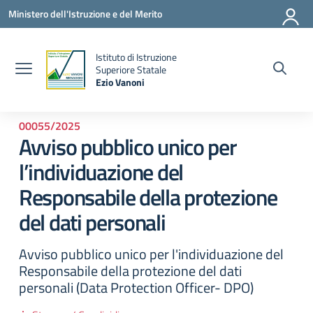
Vai ai contenuti
Vai al menu di navigazione
Vai al footer
Ministero dell'Istruzione e del Merito
Istituto di Istruzione
la
Superiore Statale
Ezio Vanoni
— Visita la pagina iniziale della scuola
00055/2025
Avviso pubblico unico per
l’individuazione del
Responsabile della protezione
del dati personali
Avviso pubblico unico per l'individuazione del
Responsabile della protezione del dati
personali (Data Protection Officer- DPO)