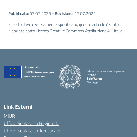
Pubblicato:
03.07.2025
-
Revisione:
17.07.2025
Eccetto dove diversamente specificato, questo articolo è stato
rilasciato sotto Licenza Creative Commons Attribuzione 4.0 Italia.
Istituto di Istruzione Superiore
Statale
Ezio Vanoni
Menaggio
— Visita la pagina iniziale della scuola
Link Esterni
MIUR
Ufficio Scolastico Regionale
Ufficio Scolastico Territoriale