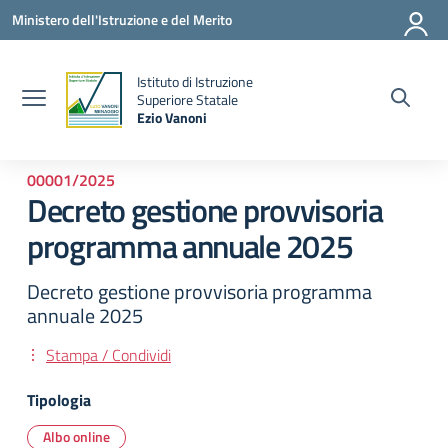
Vai ai contenuti
Vai al menu di navigazione
Vai al footer
Ministero dell'Istruzione e del Merito
Istituto di Istruzione
la
Superiore Statale
Ezio Vanoni
— Visita la pagina iniziale della scuola
00001/2025
Decreto gestione provvisoria
programma annuale 2025
Decreto gestione provvisoria programma
annuale 2025
Stampa / Condividi
Tipologia
Albo online