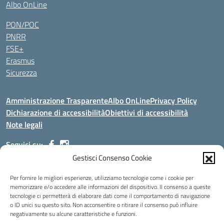
Albo OnLine
PON/POC
PNRR
FSE+
Erasmus
Sicurezza
Amministrazione Trasparente
Albo OnLine
Privacy Policy
Dichiarazione di accessibilità
Obiettivi di accessibilità
Note legali
Seguici su:
Gestisci Consenso Cookie
Indirizzo:
Via Malagrida, 3 - 22017 Menaggio (CO)
Per fornire le migliori esperienze, utilizziamo tecnologie come i cookie per
Centralino:
+39 0344.32.539
Email:
cois00100g@istruzione.it
memorizzare e/o accedere alle informazioni del dispositivo. Il consenso a queste
tecnologie ci permetterà di elaborare dati come il comportamento di navigazione
Posta elettronica certificata (PEC):
cois00100g@pec.istruzione.it
o ID unici su questo sito. Non acconsentire o ritirare il consenso può influire
negativamente su alcune caratteristiche e funzioni.
Codice fiscale: 84004690131