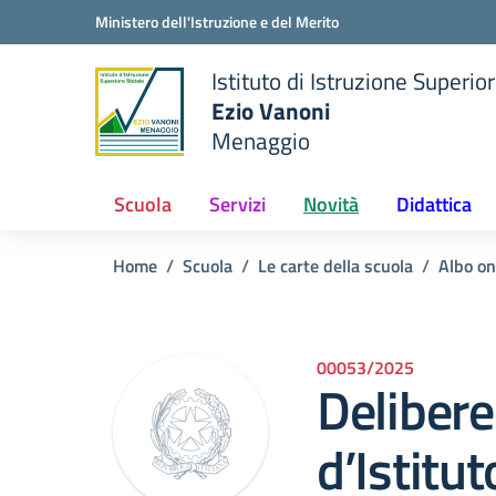
Vai ai contenuti
Vai al menu di navigazione
Vai al footer
Ministero dell'Istruzione e del Merito
Istituto di Istruzione Superio
Ezio Vanoni
Menaggio
e della scuola
— Visita la pagina iniziale de
Scuola
Servizi
Novità
Didattica
Home
Scuola
Le carte della scuola
Albo on
00053/2025
Delibere
d’Istitut