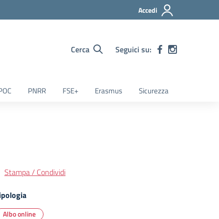
Accedi
Cerca
Seguici su:
POC
PNRR
FSE+
Erasmus
Sicurezza
Stampa / Condividi
ipologia
Albo online