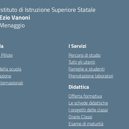
Istituto di Istruzione Superiore Statale
Ezio Vanoni
Menaggio
— Visita la pagina iniziale della scuola
la
I Servizi
 Pillole
Percorsi di studio
Tutti gli utenti
della scuola
Famiglie e studenti
azione
Prenotazione laboratori
nternazionali
Didattica
Offerta formativa
Le schede didattiche
I progetti delle classi
Orario Classi
Esame di maturità