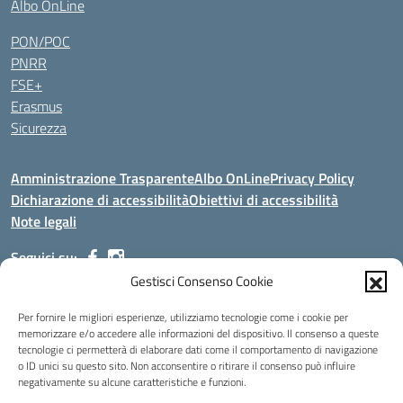
Albo OnLine
PON/POC
PNRR
FSE+
Erasmus
Sicurezza
Amministrazione Trasparente
Albo OnLine
Privacy Policy
Dichiarazione di accessibilità
Obiettivi di accessibilità
Note legali
Seguici su:
Gestisci Consenso Cookie
Indirizzo:
Via Malagrida, 3 - 22017 Menaggio (CO)
Per fornire le migliori esperienze, utilizziamo tecnologie come i cookie per
Centralino:
+39 0344.32.539
Email:
cois00100g@istruzione.it
memorizzare e/o accedere alle informazioni del dispositivo. Il consenso a queste
tecnologie ci permetterà di elaborare dati come il comportamento di navigazione
Posta elettronica certificata (PEC):
cois00100g@pec.istruzione.it
o ID unici su questo sito. Non acconsentire o ritirare il consenso può influire
negativamente su alcune caratteristiche e funzioni.
Codice fiscale: 84004690131