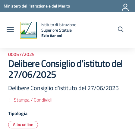
Vai ai contenuti
Vai al menu di navigazione
Vai al footer
Ministero dell'Istruzione e del Merito
Istituto di Istruzione
la
Superiore Statale
Ezio Vanoni
— Visita la pagina iniziale della scuola
00057/2025
Delibere Consiglio d’istituto del
27/06/2025
Delibere Consiglio d'istituto del 27/06/2025
Stampa / Condividi
Tipologia
Albo online