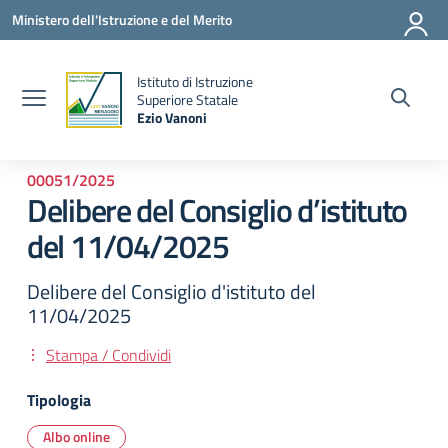
Vai ai contenuti
Vai al menu di navigazione
Vai al footer
Ministero dell'Istruzione e del Merito
Istituto di Istruzione
la
Superiore Statale
Ezio Vanoni
— Visita la pagina iniziale della scuola
00051/2025
Delibere del Consiglio d’istituto
del 11/04/2025
Delibere del Consiglio d'istituto del
11/04/2025
Stampa / Condividi
Tipologia
Albo online