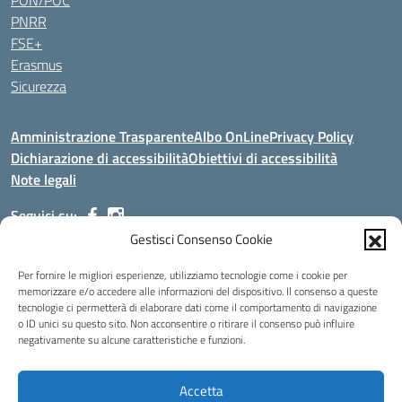
PON/POC
PNRR
FSE+
Erasmus
Sicurezza
Amministrazione Trasparente
Albo OnLine
Privacy Policy
Dichiarazione di accessibilità
Obiettivi di accessibilità
Note legali
Seguici su:
Gestisci Consenso Cookie
Indirizzo:
Via Malagrida, 3 - 22017 Menaggio (CO)
Per fornire le migliori esperienze, utilizziamo tecnologie come i cookie per
Centralino:
+39 0344.32.539
Email:
cois00100g@istruzione.it
memorizzare e/o accedere alle informazioni del dispositivo. Il consenso a queste
tecnologie ci permetterà di elaborare dati come il comportamento di navigazione
Posta elettronica certificata (PEC):
cois00100g@pec.istruzione.it
o ID unici su questo sito. Non acconsentire o ritirare il consenso può influire
negativamente su alcune caratteristiche e funzioni.
Codice fiscale: 84004690131
Codice meccanografico:
COIS00100G
Codice Indice delle Pubbliche Amministrazioni (IPA): istsc_cois00100g
Accetta
Codice unico di fatturazione (CUF): UFMDNA