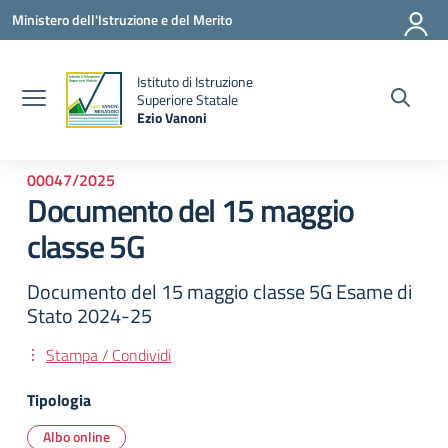
Vai ai contenuti
Vai al menu di navigazione
Vai al footer
Ministero dell'Istruzione e del Merito
Istituto di Istruzione
la
Superiore Statale
Ezio Vanoni
— Visita la pagina iniziale della scuola
00047/2025
Documento del 15 maggio
classe 5G
Documento del 15 maggio classe 5G Esame di
Stato 2024-25
Stampa / Condividi
Tipologia
Albo online