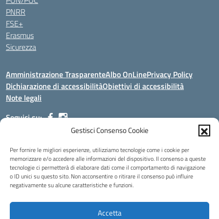
PON/POC
PNRR
FSE+
Erasmus
Sicurezza
Amministrazione Trasparente
Albo OnLine
Privacy Policy
Dichiarazione di accessibilità
Obiettivi di accessibilità
Note legali
Seguici su:
Gestisci Consenso Cookie
Indirizzo:
Via Malagrida, 3 - 22017 Menaggio (CO)
Per fornire le migliori esperienze, utilizziamo tecnologie come i cookie per
Centralino:
+39 0344.32.539
Email:
cois00100g@istruzione.it
memorizzare e/o accedere alle informazioni del dispositivo. Il consenso a queste
tecnologie ci permetterà di elaborare dati come il comportamento di navigazione
Posta elettronica certificata (PEC):
cois00100g@pec.istruzione.it
o ID unici su questo sito. Non acconsentire o ritirare il consenso può influire
negativamente su alcune caratteristiche e funzioni.
Codice fiscale: 84004690131
Codice meccanografico:
COIS00100G
Codice Indice delle Pubbliche Amministrazioni (IPA): istsc_cois00100g
Accetta
Codice unico di fatturazione (CUF): UFMDNA