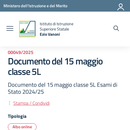
Vai ai contenuti
Vai al menu di navigazione
Vai al footer
Ministero dell'Istruzione e del Merito
Istituto di Istruzione
la
Superiore Statale
Ezio Vanoni
— Visita la pagina iniziale della scuola
00049/2025
Documento del 15 maggio
classe 5L
Documento del 15 maggio classe 5L Esami di
Stato 2024/25
Stampa / Condividi
Tipologia
Albo online