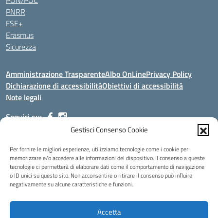
PON/POC
PNRR
FSE+
Erasmus
Sicurezza
Amministrazione Trasparente
Albo OnLine
Privacy Policy
Dichiarazione di accessibilità
Obiettivi di accessibilità
Note legali
Seguici su:
Gestisci Consenso Cookie
Indirizzo:
Via Malagrida, 3 - 22017 Menaggio (CO)
Per fornire le migliori esperienze, utilizziamo tecnologie come i cookie per
Centralino:
+39 0344.32.539
Email:
cois00100g@istruzione.it
memorizzare e/o accedere alle informazioni del dispositivo. Il consenso a queste
tecnologie ci permetterà di elaborare dati come il comportamento di navigazione
Posta elettronica certificata (PEC):
cois00100g@pec.istruzione.it
o ID unici su questo sito. Non acconsentire o ritirare il consenso può influire
negativamente su alcune caratteristiche e funzioni.
Codice fiscale: 84004690131
Codice meccanografico:
COIS00100G
Codice Indice delle Pubbliche Amministrazioni (IPA): istsc_cois00100g
Accetta
Codice unico di fatturazione (CUF): UFMDNA