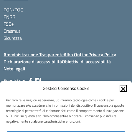
PON/POC
PNRR
FSE+
Erasmus
Sicurezza
Amministrazione Trasparente
Albo OnLine
Privacy Policy
Dichiarazione di accessibilità
Obiettivi di accessibilità
Note legali
Seguici su:
Gestisci Consenso Cookie
Indirizzo:
Via Malagrida, 3 - 22017 Menaggio (CO)
Per fornire le migliori esperienze, utilizziamo tecnologie come i cookie per
Centralino:
+39 0344.32.539
Email:
cois00100g@istruzione.it
memorizzare e/o accedere alle informazioni del dispositivo. Il consenso a queste
tecnologie ci permetterà di elaborare dati come il comportamento di navigazione
Posta elettronica certificata (PEC):
cois00100g@pec.istruzione.it
o ID unici su questo sito. Non acconsentire o ritirare il consenso può influire
negativamente su alcune caratteristiche e funzioni.
Codice fiscale: 84004690131
Codice meccanografico:
COIS00100G