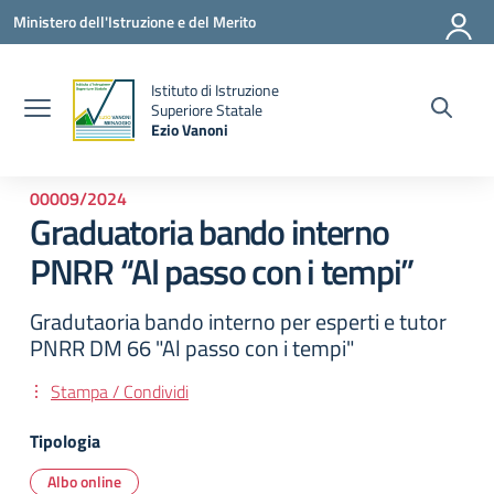
Vai ai contenuti
Vai al menu di navigazione
Vai al footer
Ministero dell'Istruzione e del Merito
Istituto di Istruzione
la
Superiore Statale
Ezio Vanoni
— Visita la pagina iniziale della scuola
00009/2024
Graduatoria bando interno
PNRR “Al passo con i tempi”
Gradutaoria bando interno per esperti e tutor
PNRR DM 66 "Al passo con i tempi"
Stampa / Condividi
Tipologia
Albo online