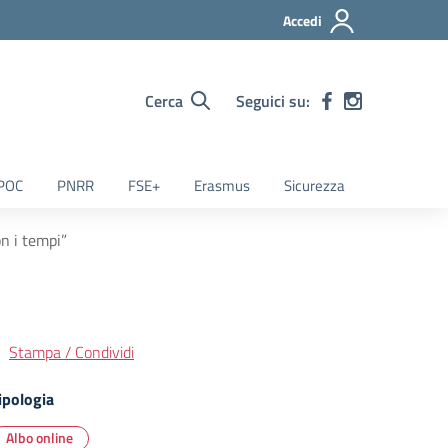
Accedi
Cerca
Seguici su:
POC
PNRR
FSE+
Erasmus
Sicurezza
n i tempi”
Stampa / Condividi
ipologia
Albo online