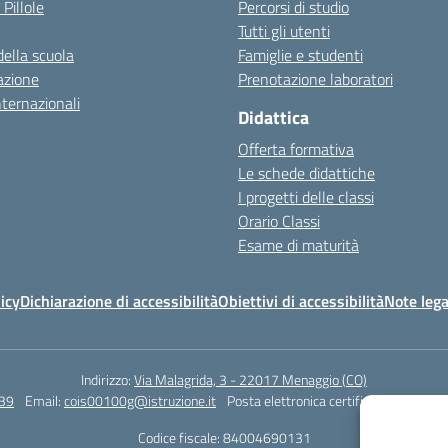
 Pillole
Percorsi di studio
Tutti gli utenti
della scuola
Famiglie e studenti
azione
Prenotazione laboratori
nternazionali
Didattica
Offerta formativa
Le schede didattiche
I progetti delle classi
Orario Classi
Esame di maturità
icy
Dichiarazione di accessibilità
Obiettivi di accessibilità
Note lega
Indirizzo:
Via Malagrida, 3 - 22017 Menaggio (CO)
39
Email:
cois00100g@istruzione.it
Posta elettronica certificata (PEC):
coi
Codice fiscale: 84004690131