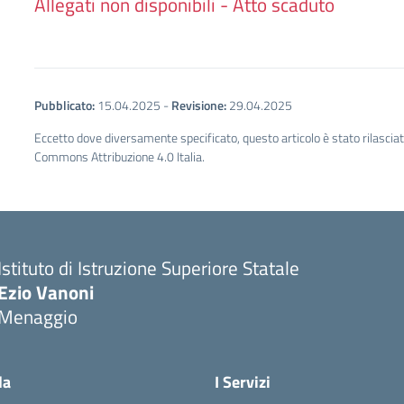
Allegati non disponibili - Atto scaduto
Pubblicato:
15.04.2025
-
Revisione:
29.04.2025
Eccetto dove diversamente specificato, questo articolo è stato rilascia
Commons Attribuzione 4.0 Italia.
Istituto di Istruzione Superiore Statale
Ezio Vanoni
Menaggio
— Visita la pagina iniziale della scuola
la
I Servizi