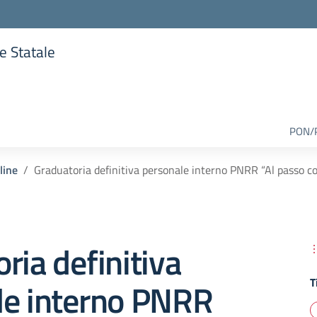
re Statale
lla scuola
PON/
line
Graduatoria definitiva personale interno PNRR “Al passo co
ria definitiva
T
le interno PNRR