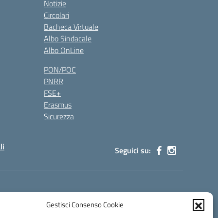
Notizie
Circolari
Bacheca Virtuale
Albo Sindacale
Albo OnLine
PON/POC
PNRR
FSE+
Erasmus
Sicurezza
li
Seguici su:
s00100g@pec.istruzione.it
Gestisci Consenso Cookie