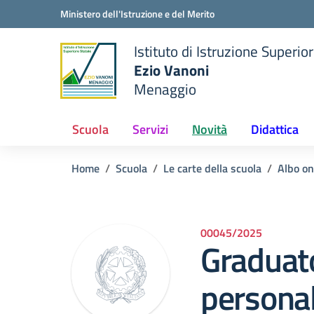
Vai ai contenuti
Vai al menu di navigazione
Vai al footer
Ministero dell'Istruzione e del Merito
Istituto di Istruzione Superio
Ezio Vanoni
Menaggio
e della scuola
— Visita la pagina iniziale de
Scuola
Servizi
Novità
Didattica
Home
Scuola
Le carte della scuola
Albo on
00045/2025
Graduato
persona