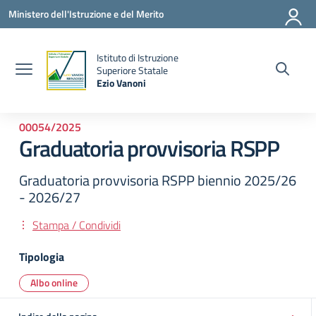
Vai ai contenuti
Vai al menu di navigazione
Vai al footer
Ministero dell'Istruzione e del Merito
Istituto di Istruzione
la
Superiore Statale
Ezio Vanoni
— Visita la pagina iniziale della scuola
00054/2025
Graduatoria provvisoria RSPP
Graduatoria provvisoria RSPP biennio 2025/26
- 2026/27
Stampa / Condividi
Tipologia
Albo online