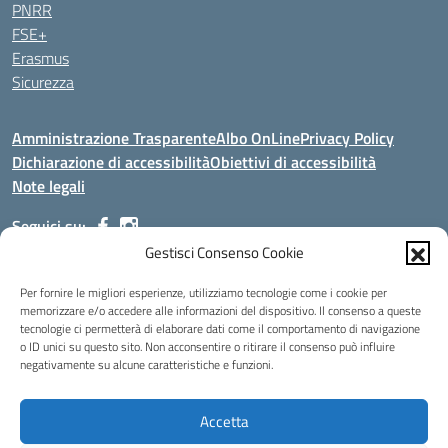
PNRR
FSE+
Erasmus
Sicurezza
Amministrazione Trasparente
Albo OnLine
Privacy Policy
Dichiarazione di accessibilità
Obiettivi di accessibilità
Note legali
Seguici su:
Gestisci Consenso Cookie
Indirizzo:
Via Malagrida, 3 - 22017 Menaggio (CO)
Per fornire le migliori esperienze, utilizziamo tecnologie come i cookie per
Centralino:
+39 0344.32.539
Email:
cois00100g@istruzione.it
memorizzare e/o accedere alle informazioni del dispositivo. Il consenso a queste
tecnologie ci permetterà di elaborare dati come il comportamento di navigazione
Posta elettronica certificata (PEC):
cois00100g@pec.istruzione.it
o ID unici su questo sito. Non acconsentire o ritirare il consenso può influire
negativamente su alcune caratteristiche e funzioni.
Codice fiscale: 84004690131
Codice meccanografico:
COIS00100G
Codice Indice delle Pubbliche Amministrazioni (IPA): istsc_cois00100g
Accetta
Codice unico di fatturazione (CUF): UFMDNA