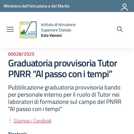
Vai ai contenuti
Vai al menu di navigazione
Vai al footer
Ministero dell'Istruzione e del Merito
Istituto di Istruzione
la
Superiore Statale
Ezio Vanoni
— Visita la pagina iniziale della scuola
00028/2025
Graduatoria provvisoria Tutor
PNRR “Al passo con i tempi”
Pubblicazione graduatoria provvisoria bando
per personale interno per il ruolo di Tutor nei
laboratori di formazione sul campo del PNRR
"Al passo con i tempi"
Stampa / Condividi