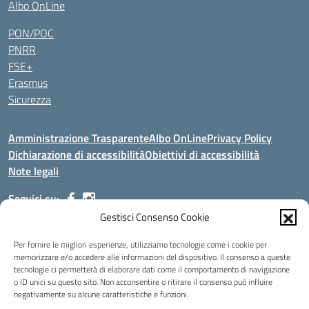
Albo OnLine
PON/POC
PNRR
FSE+
Erasmus
Sicurezza
Amministrazione Trasparente
Albo OnLine
Privacy Policy
Dichiarazione di accessibilità
Obiettivi di accessibilità
Note legali
Seguici su:
Gestisci Consenso Cookie
Indirizzo:
Via Malagrida, 3 - 22017 Menaggio (CO)
Per fornire le migliori esperienze, utilizziamo tecnologie come i cookie per
Centralino:
+39 0344.32.539
Email:
cois00100g@istruzione.it
memorizzare e/o accedere alle informazioni del dispositivo. Il consenso a queste
tecnologie ci permetterà di elaborare dati come il comportamento di navigazione
Posta elettronica certificata (PEC):
cois00100g@pec.istruzione.it
o ID unici su questo sito. Non acconsentire o ritirare il consenso può influire
negativamente su alcune caratteristiche e funzioni.
Codice fiscale: 84004690131