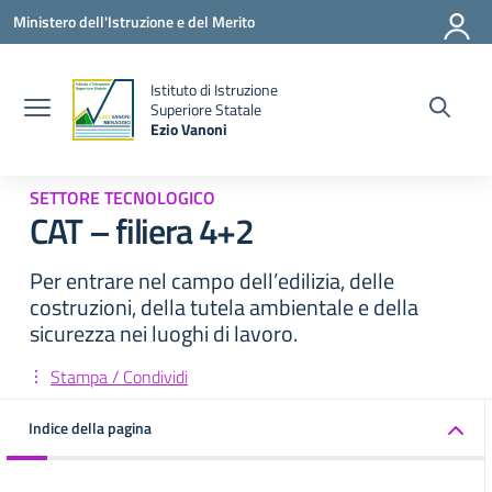
Vai ai contenuti
Vai al menu di navigazione
Vai al footer
Ministero dell'Istruzione e del Merito
Istituto di Istruzione
la
Superiore Statale
Ezio Vanoni
— Visita la pagina iniziale della scuola
SETTORE TECNOLOGICO
CAT – filiera 4+2
Per entrare nel campo dell’edilizia, delle
costruzioni, della tutela ambientale e della
sicurezza nei luoghi di lavoro.
Stampa / Condividi
Indice della pagina