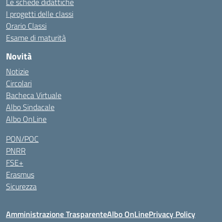
Le schede didattiche
I progetti delle classi
Orario Classi
Esame di maturità
Novità
Notizie
Circolari
Bacheca Virtuale
Albo Sindacale
Albo OnLine
PON/POC
PNRR
FSE+
Erasmus
Sicurezza
Amministrazione Trasparente
Albo OnLine
Privacy Policy