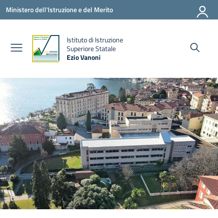
Vai ai contenuti
Vai al menu di navigazione
Vai al footer
Ministero dell'Istruzione e del Merito
Istituto di Istruzione
la
Superiore Statale
Ezio Vanoni
— Visita la pagina iniziale della scuola