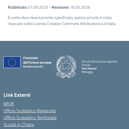
Pubblicato:
07.09.2023
-
Revisione:
16.05.2026
Eccetto dove diversamente specificato, questo articolo è stato
rilasciato sotto Licenza Creative Commons Attribuzione 4.0 Italia.
Istituto di Istruzione Superiore
Statale
Ezio Vanoni
Menaggio
— Visita la pagina iniziale della scuola
Link Esterni
MIUR
Ufficio Scolastico Regionale
Ufficio Scolastico Territoriale
Scuola in Chiaro