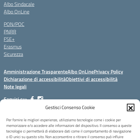
Albo Sindacale
Albo OnLine
PON/POC
PNRR
FSE+
Erasmus
Sicurezza
Amministrazione Trasparente
Albo OnLine
Privacy Policy
Dichiarazione di accessibilità
Obiettivi di accessibilità
Note legali
Seguici su:
Gestisci Consenso Cookie
Indirizzo:
Via Malagrida, 3 - 22017 Menaggio (CO)
Per fornire le migliori esperienze, utilizziamo tecnologie come i cookie per
Centralino:
+39 0344.32.539
Email:
cois00100g@istruzione.it
memorizzare e/o accedere alle informazioni del dispositivo. Il consenso a queste
tecnologie ci permetterà di elaborare dati come il comportamento di navigazione
Posta elettronica certificata (PEC):
cois00100g@pec.istruzione.it
o ID unici su questo sito. Non acconsentire o ritirare il consenso può influire