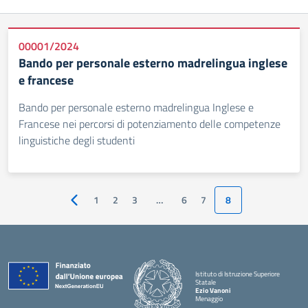
00001/2024
Bando per personale esterno madrelingua inglese
e francese
Bando per personale esterno madrelingua Inglese e
Francese nei percorsi di potenziamento delle competenze
linguistiche degli studenti
1
2
3
…
6
7
8
Pagina precedente
Istituto di Istruzione Superiore
Statale
Ezio Vanoni
Menaggio
— Visita la pagina iniziale della scuola