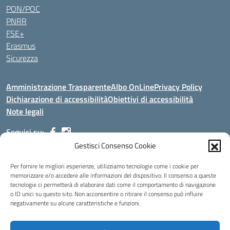
PON/POC
PNRR
FSE+
Erasmus
Sicurezza
Amministrazione Trasparente
Albo OnLine
Privacy Policy
Dichiarazione di accessibilità
Obiettivi di accessibilità
Note legali
Seguici su:
Gestisci Consenso Cookie
Indirizzo:
Via Malagrida, 3 - 22017 Menaggio (CO)
Per fornire le migliori esperienze, utilizziamo tecnologie come i cookie per
Centralino:
+39 0344.32.539
Email:
cois00100g@istruzione.it
memorizzare e/o accedere alle informazioni del dispositivo. Il consenso a queste
tecnologie ci permetterà di elaborare dati come il comportamento di navigazione
Posta elettronica certificata (PEC):
cois00100g@pec.istruzione.it
o ID unici su questo sito. Non acconsentire o ritirare il consenso può influire
negativamente su alcune caratteristiche e funzioni.
Codice fiscale: 84004690131
Codice meccanografico:
COIS00100G
Codice Indice delle Pubbliche Amministrazioni (IPA): istsc_cois00100g