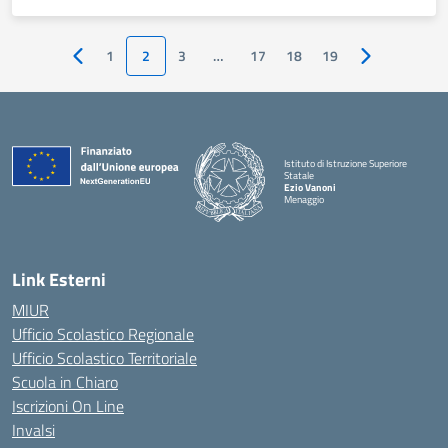
1
2
3
…
17
18
19
Pagina precedente
Pagina succes
Istituto di Istruzione Superiore
Statale
Ezio Vanoni
Menaggio
— Visita la pagina iniziale della scuola
Link Esterni
MIUR
Ufficio Scolastico Regionale
Ufficio Scolastico Territoriale
Scuola in Chiaro
Iscrizioni On Line
Invalsi