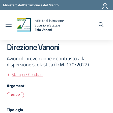
Vai ai contenuti
Vai al menu di navigazione
Vai al footer
Ministero dell'Istruzione e del Merito
Istituto di Istruzione
la
Superiore Statale
Ezio Vanoni
— Visita la pagina iniziale della scuola
Direzione Vanoni
Azioni di prevenzione e contrasto alla
dispersione scolastica (D.M. 170/2022)
Stampa / Condividi
Argomenti
PNRR
Tipologia