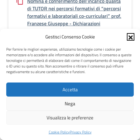
Nomina e conferimento dell’incarico qualità
di TUTOR nei percorsi formativi di “percorsi
formativi e laboratoriali co-curriculari” prof.
Franzese Giuseppe - Dichiarazioni
zip - 402 kb
Gestisci Consenso Cookie
Per fornire le migliori esperienze, utilizziamo tecnologie come i cookie per
Nomina e conferimento dell’incarico qualità
memorizzare e/o accedere alle informazioni del dispositivo. Il consenso a queste
di TUTOR nei percorsi formativi di “percorsi
tecnologie ci permetterà di elaborare dati come il comportamento di navigazione
o ID unici su questo sito. Non acconsentire o ritirare il consenso può influire
formativi e laboratoriali co-curriculari” prof.
negativamente su alcune caratteristiche e funzioni.
Franzese Giuseppe - Pasticceria
pdf - 445 kb
Accetta
Nega
Nomina e conferimento dell’incarico qualità
di TUTOR nei percorsi formativi di “percorsi
Visualizza le preferenze
formativi e laboratoriali co-curriculari” prof.
Franzese Giuseppe - Sommellier
Cookie Policy
Privacy Policy
pdf - 444 kb